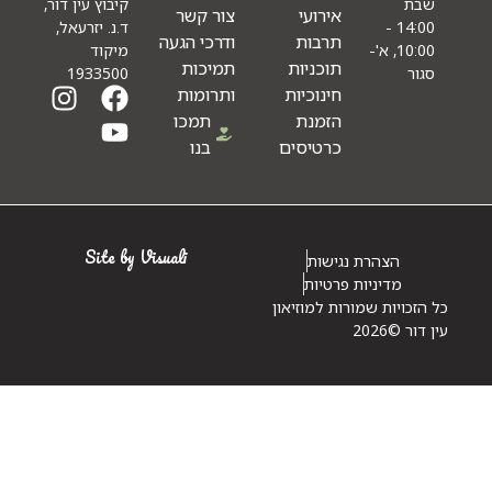
קיבוץ עין דור,
אירועי
צור קשר
ד.נ. יזרעאל,
14:00 -
תרבות
ודרכי הגעה
מיקוד
10:00, א'-
תוכניות
תמיכות
1933500
חינוכיות
ותרומות
הזמנת
תמכו
כרטיסים
בנו
Site by Visuali
הצהרת נגישות
מדיניות פרטיות
ויות שמורות למוזיאון
©2026