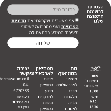
פו
מת
צה
אני מאשר/ת שקראתי את
מדיניות
הפרטיות
ואני מסכים/ה לאיסוף
ולעיבוד המידע בהתאם לה.
שליחה
מה
המוזיאון
יצירת
במוזיאון?
לארכאולוגיה
קשר
ח
מוזיאון
אודות
Info@eindormuseum.co.il
ם ב'-
לארכיאולוגיה
המוזיאון
04-
' 10:00-
מרכז
מידע
6770333
15
מלאכות
למבקרים
המוזיאון
י
הארכיאולוגי
9
גלריה
נגישות
בעין דור,
13
לאמנות
במוזיאון