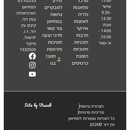
מרכז
מידע
6770333
15:00
שישי
מלאכות
למבקרים
המוזיאון
9:30-
הארכיאולוגי
גלריה
נגישות
13:30
בעין דור,
לאמנות
במוזיאון
שבת
קיבוץ עין
אירועי
צור קשר
14:00 -
דור, ד.נ.
תרבות
ודרכי הגעה
10:00,
יזרעאל,
תוכניות
תמיכות
א'-סגור
מיקוד
חינוכיות
ותרומות
1933500
הזמנת
תמכו
כרטיסים
בנו
Site by Visuali
הצהרת נגישות
מדיניות פרטיות
 הזכויות שמורות למוזיאון
 דור ©2026