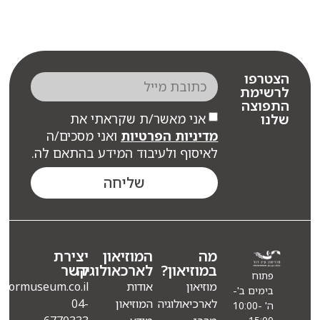
רפו
שימת
פוצה
אני מאשר/ת שקראתי את
ו
מדיניות הפרטיות
ואני מסכים/ה
לאיסוף ולעיבוד המידע בהתאם לה.
שליחה
מה
המוזיאון
יצירת
במוזיאון?
לארכאולוגיה
קשר
פתוח
מוזיאון
אודות
Info@eindormuseum.co.il
בימים ב'-
לארכיאולוגיה
המוזיאון
04-
ה' 10:00-