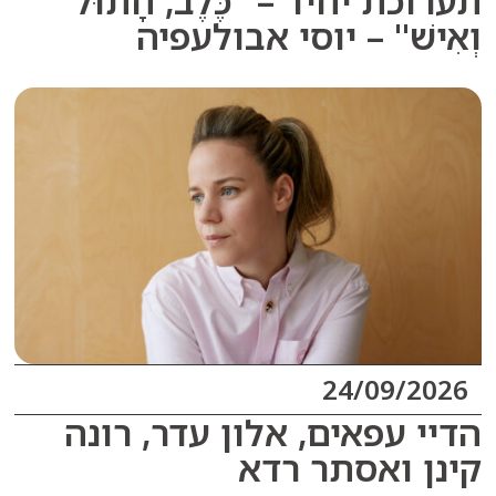
ת יחיד – "כֶּלֶב, חָתוּל
ישׁ" – יוסי אבולעפיה
24/09/2
 עפאים, אלון עדר, רונה
 ואסתר רדא