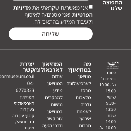
צה
אני מאשר/ת שקראתי את
מדיניות
הפרטיות
ואני מסכים/ה לאיסוף
ולעיבוד המידע בהתאם לה.
שליחה
מה
המוזיאון
יצירת
במוזיאון?
לארכאולוגיה
קשר
ח
מוזיאון
אודות
Info@eindormuseum.co.il
ם ב'-
לארכיאולוגיה
המוזיאון
04-
' 10:00-
מרכז
מידע
6770333
15
מלאכות
למבקרים
המוזיאון
י
הארכיאולוגי
9
גלריה
נגישות
בעין דור,
13
לאמנות
במוזיאון
קיבוץ עין דור,
אירועי
צור קשר
ד.נ. יזרעאל,
14:00 -
תרבות
ודרכי הגעה
מיקוד
10:00, א'-