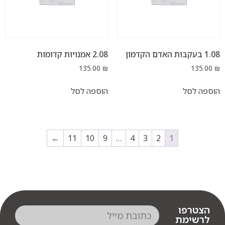
2.08 אמנויות קדומות
135.00
₪
ל
הוספה לסל
←
11
10
9
…
4
3
2
1
פו
מת