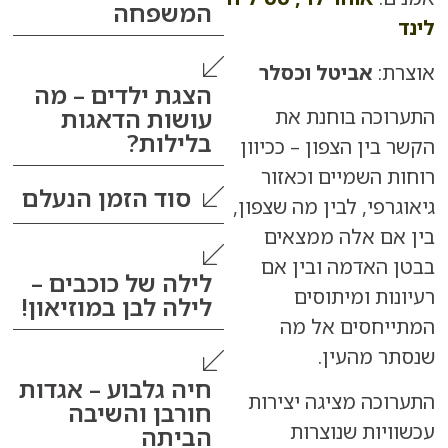
המשפחה
:
אביטל וכסלר
הצגת ילדים – מה
עושות הדאגות
ה בוחנת את
בלילות?
ן הצפון – ככיוון
השמיים וכאזור
סוד הזמן הנעלם
י, לבין מה שצפון,
 אלה ממצאים
אדמה ובין אם
לילה של כוכבים –
ת ומיתוסים
לילה לבן במוזיאון!
חסים אל מה
מהעין.
חיה גלבוע – אגדות
ה מציגה יצירות
חורבן והשיבה
ות שנוצרות
הביתה