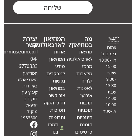
שליחה
מה
המוזיאון
יצירת
במוזיאון?
לארכאולוגיה
קשר
פתוח
מוזיאון
אודות
Info@eindormuseum.co.il
בימים ב'-
לארכיאולוגיה
המוזיאון
04-
ה' 10:00-
מרכז
מידע
6770333
15:00
שישי
מלאכות
למבקרים
המוזיאון
9:30-
הארכיאולוגי
גלריה
נגישות
13:30
בעין דור,
לאמנות
במוזיאון
שבת
קיבוץ עין
אירועי
צור קשר
14:00 -
דור, ד.נ.
תרבות
ודרכי הגעה
10:00,
יזרעאל,
תוכניות
תמיכות
א'-סגור
מיקוד
חינוכיות
ותרומות
1933500
הזמנת
תמכו
כרטיסים
בנו