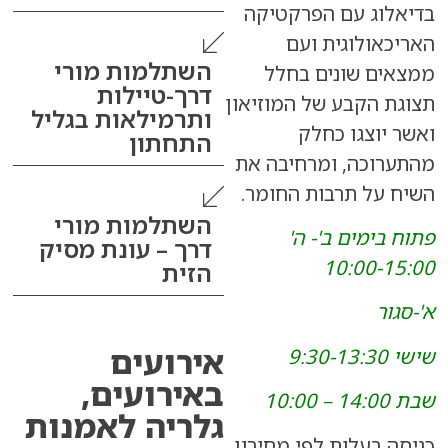
ג עם הפרקטיקה
ולוגית ועם
השתלמות מורי
 שונים בחלל
דרך-טיילות
הקבע של המוזיאון
ותרמילאות בגליל
וצגו כחלק
התחתון
כה, ומרחיבה את
ל תרבות החומר.
השתלמות מורי
ימים ב'- ה'
דרך – עונת מסיק
10:00
הזית
אירועים
ב
אירועים
,
גלריה לאמנות
בעלות לפי מחירון