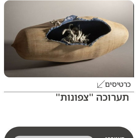
סים
וכה "צפונות"