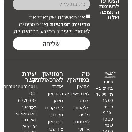
רפו
שימת
פוצה
אני מאשר/ת שקראתי את
ו
מדיניות הפרטיות
ואני מסכים/ה
לאיסוף ולעיבוד המידע בהתאם לה.
שליחה
מה
המוזיאון
יצירת
במוזיאון?
לארכאולוגיה
קשר
פתוח
מוזיאון
אודות
Info@eindormuseum.co.il
בימים ב'-
לארכיאולוגיה
המוזיאון
04-
ה' 10:00-
מרכז
מידע
6770333
15:00
שישי
מלאכות
למבקרים
המוזיאון
9:30-
הארכיאולוגי
גלריה
נגישות
13:30
בעין דור,
לאמנות
במוזיאון
שבת
קיבוץ עין
אירועי
צור קשר
14:00 -
דור, ד.נ.