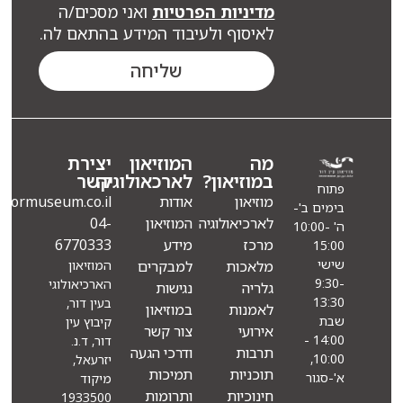
מדיניות הפרטיות
ואני מסכים/ה
לאיסוף ולעיבוד המידע בהתאם לה.
שליחה
מה
המוזיאון
יצירת
במוזיאון?
לארכאולוגיה
קשר
פתוח
מוזיאון
אודות
Info@eindormuseum.co.il
בימים ב'-
לארכיאולוגיה
המוזיאון
04-
ה' 10:00-
מרכז
מידע
6770333
15:00
שישי
מלאכות
למבקרים
המוזיאון
9:30-
הארכיאולוגי
גלריה
נגישות
13:30
בעין דור,
לאמנות
במוזיאון
שבת
קיבוץ עין
אירועי
צור קשר
14:00 -
דור, ד.נ.
תרבות
ודרכי הגעה
10:00,
יזרעאל,
תוכניות
תמיכות
א'-סגור
מיקוד
חינוכיות
ותרומות
1933500