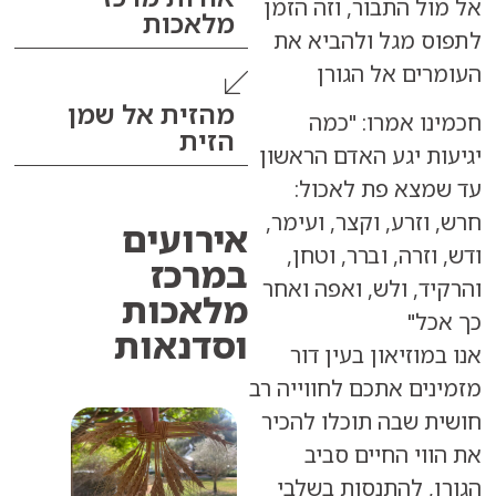
 התבור, וזה הזמן
מלאכות
מגל ולהביא את
ם אל הגורן
מהזית אל שמן
 אמרו: "כמה
הזית
 יגע האדם הראשון
א פת לאכול:
רע, וקצר, ועימר,
אירועים
רה, וברר, וטחן,
ב
מרכז
, ולש, ואפה ואחר
מלאכות
"
וסדנאות
זיאון בעין דור
ם אתכם לחווייה רב
שבה תוכלו להכיר
י החיים סביב
 להתנסות בשלבי