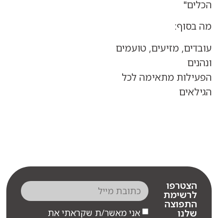
ף:
, מזיעים, טועמים
ת מתאימה לכל
ם
רפו
שימת
פוצה
אני מאשר/ת שקראתי את
ו