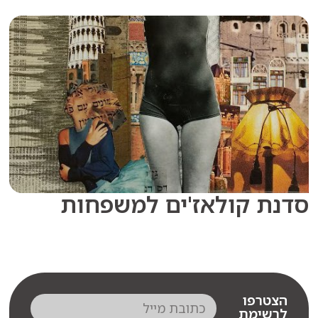
 קולאז'ים למשפחות
רפו
שימת