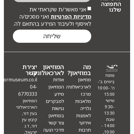
פוצה
אני מאשר/ת שקראתי את
ו
מדיניות הפרטיות
ואני מסכים/ה
לאיסוף ולעיבוד המידע בהתאם לה.
שליחה
מה
המוזיאון
יצירת
במוזיאון?
לארכאולוגיה
קשר
פתוח
מוזיאון
אודות
Info@eindormuseum.co.il
בימים ב'-
לארכיאולוגיה
המוזיאון
04-
ה' 10:00-
מרכז
מידע
6770333
15:00
שישי
מלאכות
למבקרים
המוזיאון
9:30-
הארכיאולוגי
גלריה
נגישות
13:30
בעין דור,
לאמנות
במוזיאון
שבת
קיבוץ עין
אירועי
צור קשר
14:00 -
דור, ד.נ.
תרבות
ודרכי הגעה
10:00,
יזרעאל,