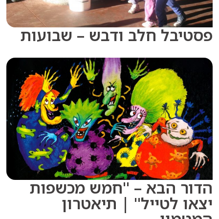
בל חלב ודבש – שבועות
 הבא – "חמש מכשפות
 לטייל" | תיאטרון
מון