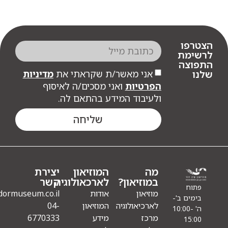
פו
מת
צה
אני מאשר/ת שקראתי את
מדיניות
הפרטיות
ואני מסכים/ה לאיסוף
ולעיבוד המידע בהתאם לה.
שליחה
מה
המוזיאון
יצירת
במוזיאון?
לארכאולוגיה
קשר
ח
מוזיאון
אודות
Info@eindormuseum.co.il
ם ב'-
לארכיאולוגיה
המוזיאון
04-
' 10:00-
מרכז
מידע
6770333
15