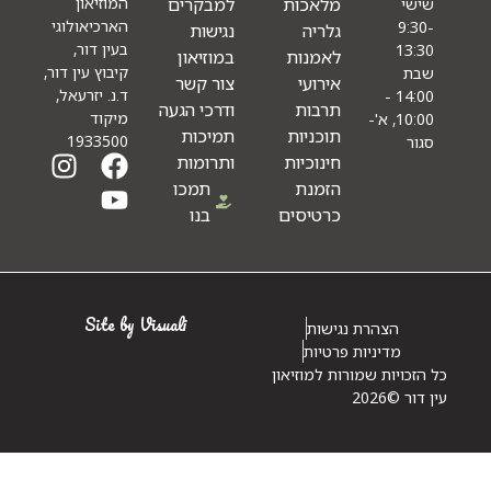
מלאכות
למבקרים
המוזיאון
י
הארכיאולוגי
9
גלריה
נגישות
בעין דור,
13
לאמנות
במוזיאון
קיבוץ עין דור,
אירועי
צור קשר
ד.נ. יזרעאל,
14:00 -
תרבות
ודרכי הגעה
מיקוד
10:00, א'-
תוכניות
תמיכות
1933500
חינוכיות
ותרומות
הזמנת
תמכו
כרטיסים
בנו
Site by Visuali
הצהרת נגישות
מדיניות פרטיות
ויות שמורות למוזיאון
©2026