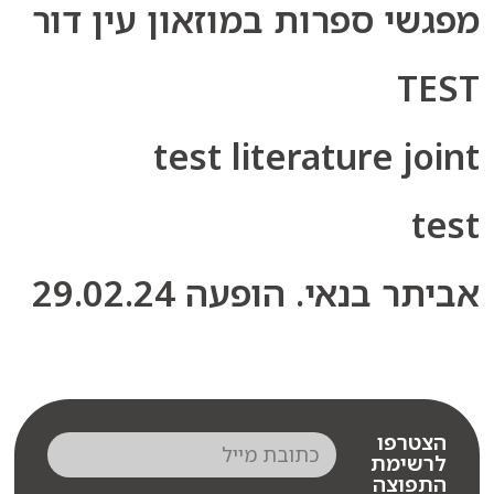
י ספרות במוזאון עין דור
T
test literature j
 בנאי. הופעה 29.02.24
רפו
שימת
פוצה