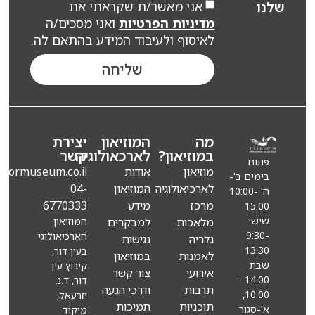
אני מאשר/ת שקראתי את
ו
מדיניות הפרטיות
ואני מסכים/ה
לאיסוף ולעיבוד המידע בהתאם לה.
שליחה
מה
המוזיאון
יצירת
במוזיאון?
לארכאולוגיה
קשר
פתוח
מוזיאון
אודות
Info@eindormuseum.co.il
בימים ב'-
לארכיאולוגיה
המוזיאון
04-
ה' 10:00-
מרכז
מידע
6770333
15:00
שישי
מלאכות
למבקרים
המוזיאון
9:30-
הארכיאולוגי
גלריה
נגישות
13:30
בעין דור,
לאמנות
במוזיאון
שבת
קיבוץ עין
אירועי
צור קשר
14:00 -
דור, ד.נ.
תרבות
ודרכי הגעה
10:00,
יזרעאל,
תוכניות
תמיכות
א'-סגור
מיקוד