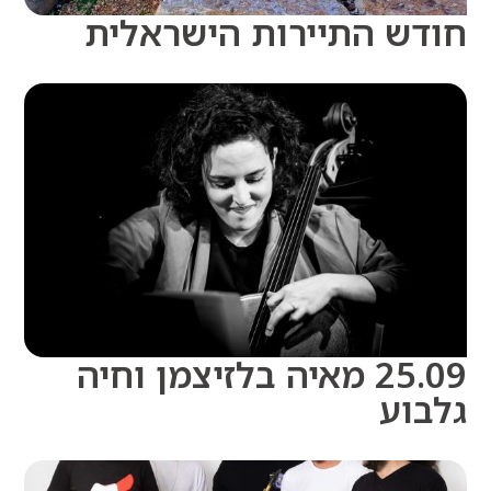
ש התיירות הישראלית
25.09 מאיה בלזיצמן וחיה
וע