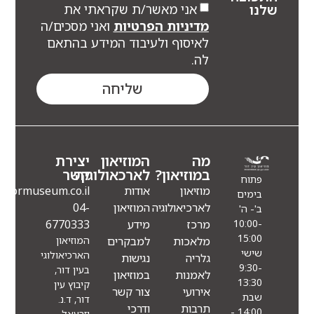
אני מאשר/ת שקראתי את
לנו
מדיניות הפרטיות
ואני מסכים/ה
לאיסוף ולעיבוד המידע בהתאם
לה.
שליחה
מה
המוזיאון
יצירת
במוזיאון?
לארכאולוגיה
קשר
פתוח
מוזיאון
אודות
Info@eindormuseum.co.il
בימים
לארכיאולוגיה
המוזיאון
04-
ב'- ה'
מרכז
מידע
6770333
10:00-
15:00
מלאכות
למבקרים
המוזיאון
שישי
הארכיאולוגי
גלריה
נגישות
9:30-
בעין דור,
לאמנות
במוזיאון
13:30
קיבוץ עין
אירועי
צור קשר
שבת
דור, ד.נ.
תרבות
ודרכי
14:00 -
יזרעאל,