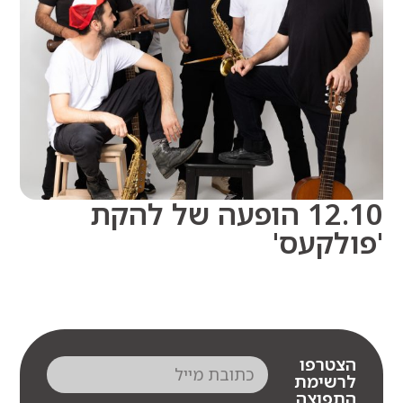
12.10 הופעה של להקת
לקעס'
צטרפו
רשימת
תפוצה