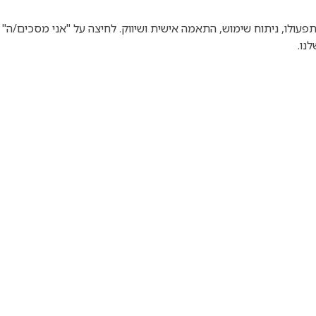
וטכנולוגיות דומות לצורך תפעולו, ניתוח שימוש, התאמה אישית ושיווק. לחיצה על "אני מס
נו.
במרחב הנחל
תכנית המפגשים
 הווה, עתיד
וב עם רשות