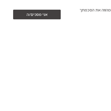
כים/ה" מהווה את הסכמתך
אני מסכים/ה