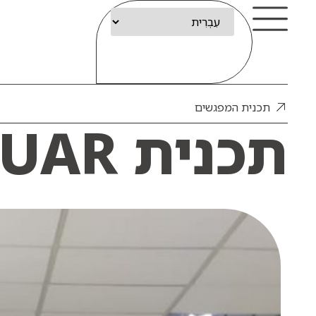
תכנית המפגשים
תכנית YUAR של מוזיאון עין דור