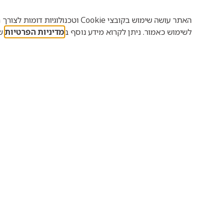
האתר עושה שימוש בקובצי Cookie 
עוד
תכנית המפגשים
לשימוש כאמור. ניתן לקרוא מידע נוסף ב
מדיניות הפרטיות
של
תכניות המפגשים.
האדם 
"הנבחרת"
– עבר,
(בשיל