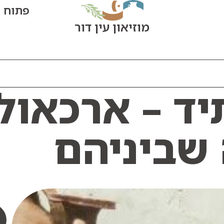
פתוח היום: 0
מוזיאון עין דור
ד – ארכאולו
 שביניהם