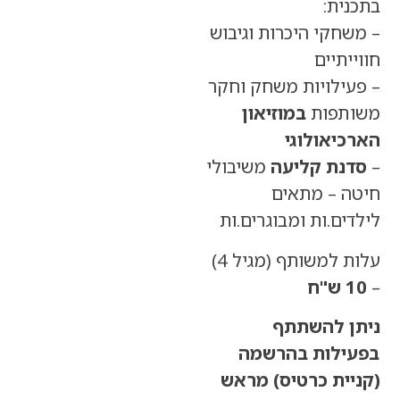
ת:
קי היכרות וגיבוש
תיים
ילויות משחק וחקר
פות
במוזיאון
יאולוגי
ת קליעה
משיבולי
 – מתאים
ם.ות ומבוגרים.ות
עלות למשותף (מגיל 4)
 להשתתף
לות בהרשמה
ית כרטיס) מראש