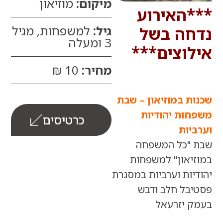
מיקום:
מוזיאון
האירוע
גיל:
למשפחות, מגיל
ה בשל
3 ומעלה
וצים***
מחיר:
10 ₪
ת במוזיאון – שבת
ות יהודיות
כרטיסים
יות
"כל המשפחה
יאון" למשפחות
ות וערביות במסגרת
בל חלב ודבש
 יזרעאל