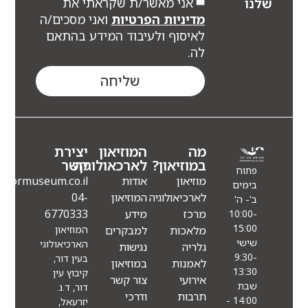
אני מאשר/ת שקראתי את
לנו
מדיניות הפרטיות
ואני מסכים/ה
לאיסוף ולעיבוד המידע בהתאם
לה.
שליחה
מה
המוזיאון
יצירת
במוזיאון?
לארכאולוגיה
קשר
פתוח
מוזיאון
אודות
Info@eindormuseum.co.il
בימים
לארכיאולוגיה
המוזיאון
04-
ב'- ה'
מרכז
מידע
6770333
10:00-
15:00
מלאכות
למבקרים
המוזיאון
שישי
הארכיאולוגי
גלריה
נגישות
9:30-
בעין דור,
לאמנות
במוזיאון
13:30
קיבוץ עין
אירועי
צור קשר
שבת
דור, ד.נ.
תרבות
ודרכי
14:00 -
יזרעאל,