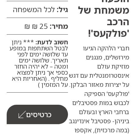
מחת של
גיל:
לכל המשפחה
ב
מחיר:
25 ₪ ₪
לקעס'!
חשוב לדעת:
*** ניתן
לבטל השתתפות במופע
 הלהקה הגיעו
עד שלושה ימים לפני
לים, מנגנים
תאריך. שלושה ימים
ומטה – לא יהיה החזר
קת עולם
כספי אך ניתן למצוא
טרומנטלית עם דגש
מחליף . (האחריות היא
על המזמין )
ירות מאזור הבלקן.
קעס' הספיקה
ש במות פסטיבלים
י הארץ ובעולם
כרטיסים
ן- פסטיבל אינדינגב
 מרכזית), אקספו