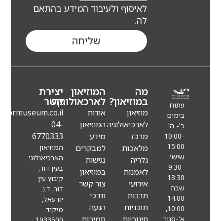
לאיסוף ולעיבוד המידע בהתאם
לה.
שליחה
מה
המוזיאון
יצירת
במוזיאון?
לארכאולוגיה
קשר
פתוח
מוזיאון
אודות
Info@eindormuseum.co.il
בימים
לארכיאולוגיה
המוזיאון
04-
ב'- ה'
מרכז
מידע
6770333
10:00-
15:00
מלאכות
למבקרים
המוזיאון
שישי
הארכיאולוגי
גלריה
נגישות
9:30-
בעין דור,
לאמנות
במוזיאון
13:30
קיבוץ עין
אירועי
צור קשר
שבת
דור, ד.נ.
תרבות
ודרכי
14:00 -
יזרעאל,
תוכניות
הגעה
10:00,
מיקוד
חינוכיות
תמיכות
א'-סגור
1933500