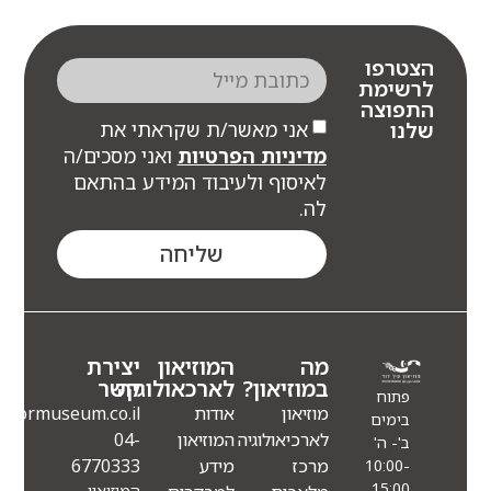
צטרפו
רשימת
תפוצה
אני מאשר/ת שקראתי את
לנו
מדיניות הפרטיות
ואני מסכים/ה
לאיסוף ולעיבוד המידע בהתאם
לה.
שליחה
מה
המוזיאון
יצירת
במוזיאון?
לארכאולוגיה
קשר
פתוח
מוזיאון
אודות
Info@eindormuseum.co.il
בימים
לארכיאולוגיה
המוזיאון
04-
ב'- ה'
מרכז
מידע
6770333
10:00-
15:00
המוזיאון