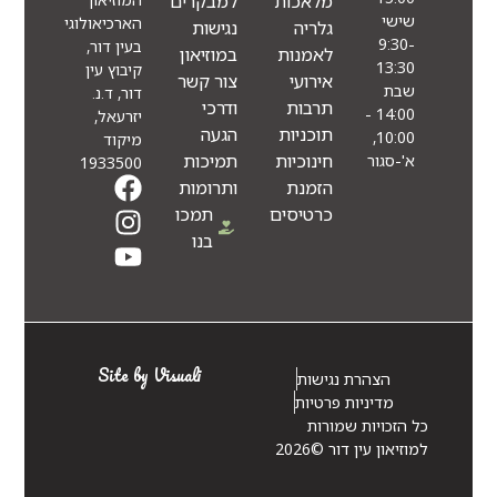
מלאכות
למבקרים
שישי
הארכיאולוגי
גלריה
נגישות
9:30-
בעין דור,
לאמנות
במוזיאון
13:30
קיבוץ עין
אירועי
צור קשר
שבת
דור, ד.נ.
תרבות
ודרכי
14:00 -
יזרעאל,
תוכניות
הגעה
10:00,
מיקוד
חינוכיות
תמיכות
א'-סגור
1933500
הזמנת
ותרומות
כרטיסים
תמכו
בנו
Site by Visuali
הצהרת נגישות
מדיניות פרטיות
כל הזכויות שמורות
למוזיאון עין דור ©2026