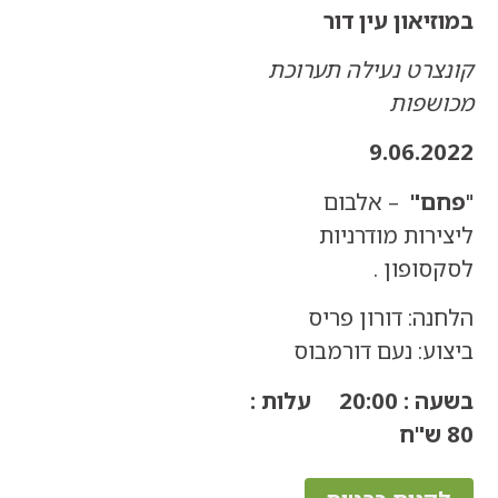
און עין דור
רט נעילה תערוכת
פות
9.06.
"
– אלבום
ות מודרניות
פון .
ה: דורון פריס
: נעם דורמבוס
בשעה : 20:00 עלות :