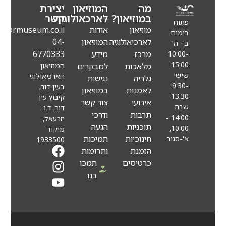
מה
המוזיאון
יצירת
במוזיאון?
לארכאולוגיה
קשר
פתוח
מוזיאון
אודות
Info@eindormuseum.co.il
בימים
לארכיאולוגיה
המוזיאון
04-
ב'- ה'
מרכז
מידע
6770333
10:00-
15:00
מלאכות
למבקרים
המוזיאון
שישי
הארכיאולוגי
גלריה
נגישות
9:30-
בעין דור,
לאמנות
במוזיאון
13:30
קיבוץ עין
אירועי
צור קשר
שבת
דור, ד.נ.
תרבות
ודרכי
14:00 -
יזרעאל,
תוכניות
הגעה
10:00,
מיקוד
חינוכיות
תמיכות
א'-סגור
1933500
הזמנת
ותרומות
כרטיסים
תמכו
בנו