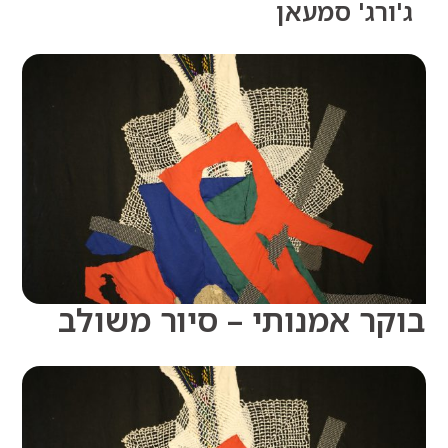
רג' סמעאן
ר אמנותי – סיור משולב