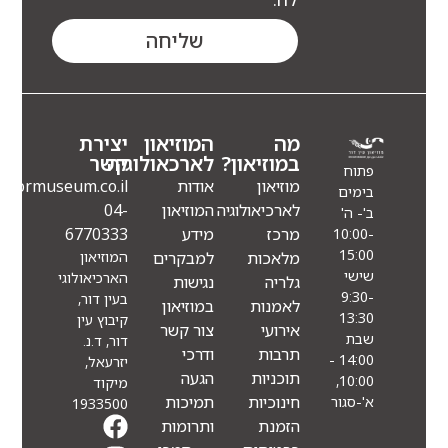
שליחה
מה
המוזיאון
יצירת
במוזיאון?
לארכאולוגיה
קשר
פתוח
מוזיאון
אודות
Info@eindormuseum.co.il
בימים
לארכיאולוגיה
המוזיאון
04-
ב'- ה'
מרכז
מידע
6770333
10:00-
15:00
מלאכות
למבקרים
המוזיאון
שישי
הארכיאולוגי
גלריה
נגישות
9:30-
בעין דור,
לאמנות
במוזיאון
13:30
קיבוץ עין
אירועי
צור קשר
שבת
דור, ד.נ.
תרבות
ודרכי
14:00 -
יזרעאל,
תוכניות
הגעה
10:00,
מיקוד
חינוכיות
תמיכות
א'-סגור
1933500
הזמנת
ותרומות