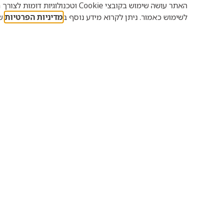
האתר עושה שימוש בקובצי Cookie 
עכשווית
,
ישן - מפגש ספ
לשימוש כאמור. ניתן לקרוא מידע נוסף ב
מדיניות הפרטיות
של
/2026
30/07/2026
פסטיבל בציר
רינו צ
במוזיאון – כל
פעם ש