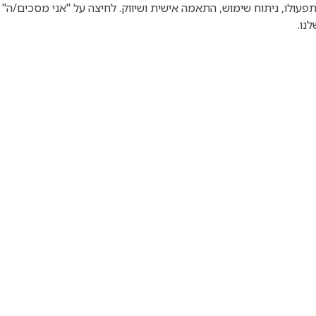
וטכנולוגיות דומות לצורך תפעולו, ניתוח שימוש, התאמה אישית ושיווק. לחיצה על "אני מס
רות
נו.
11/07/2026
20/07
רור -יהודים
יובל מלחי- ממצ
לישית
והמצאות