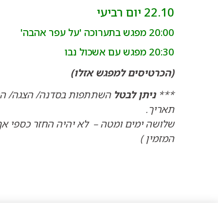
22.10 יום רביעי
20:00 מפגש בתערוכה 'על עפר אהבה'
20:30 מפגש עם אשכול נבו
(הכרטיסים למפגש אזלו)
***
ניתן לבטל
השתתפות בסדנה/ הצגה/ הרצ
תאריך.
שלושה ימים ומטה – לא יהיה החזר כספי אך 
המזמין )
עוד
ארכיון - אירועים במו