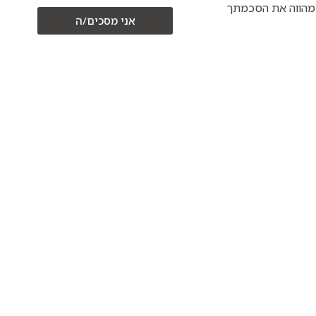
כים/ה" מהווה את הסכמתך
אני מסכים/ה
20/06/2026
יאים
מהצמר לאריג –
שבת כל המשפחה