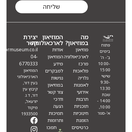
שליחה
מה
המוזיאון
יצירת
במוזיאון?
לארכאולוגיה
קשר
פתוח
מוזיאון
אודות
Info@eindormuseum.co.il
בימים
לארכיאולוגיה
המוזיאון
04-
ב'- ה'
מרכז
מידע
6770333
10:00-
15:00
מלאכות
למבקרים
המוזיאון
שישי
הארכיאולוגי
גלריה
נגישות
9:30-
בעין דור,
לאמנות
במוזיאון
13:30
קיבוץ עין
אירועי
צור קשר
שבת
דור, ד.נ.
תרבות
ודרכי
14:00 -
יזרעאל,
תוכניות
הגעה
10:00,
מיקוד
חינוכיות
תמיכות
א'-סגור
1933500
הזמנת
ותרומות
כרטיסים
תמכו