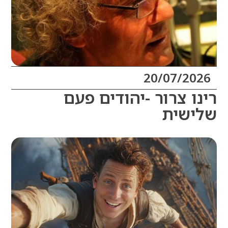
20/07/20
ו צרור -יהודים פעם
שית