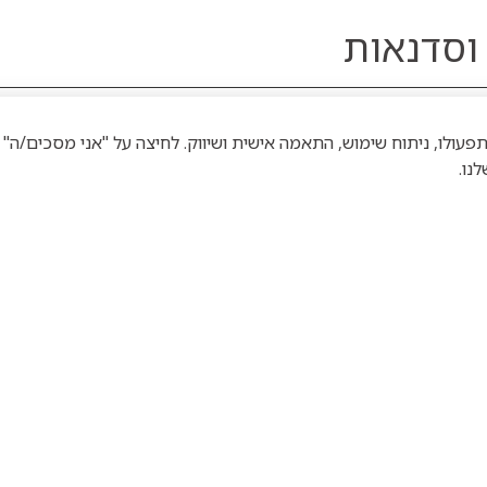
 וסדנאות
וטכנולוגיות דומות לצורך תפעולו, ניתוח שימוש, התאמה אישית ושיווק. לחיצה על "אני מס
נו.
התיירות
25.09 מאיה
לית
בלזיצמן וחיה ג