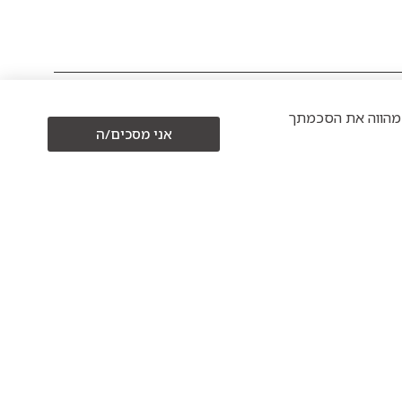
כים/ה" מהווה את הסכמתך
אני מסכים/ה
12.10 הופעה של
לבוע
להקת 'פולקעס'