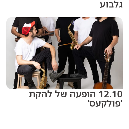
וע
12.10 הופעה של להקת
לקעס'