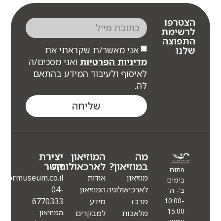
צטרפו
רשימת
תפוצה
אני מאשר/ת שקראתי את
לנו
מדיניות הפרטיות
ואני מסכים/ה
לאיסוף ולעיבוד המידע בהתאם
לה.
שליחה
מה
המוזיאון
יצירת
במוזיאון?
לארכאולוגיה
קשר
פתוח
מוזיאון
אודות
Info@eindormuseum.co.il
בימים
לארכיאולוגיה
המוזיאון
04-
ב'- ה'
מרכז
מידע
6770333
10:00-
15:00
מלאכות
למבקרים
המוזיאון