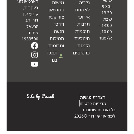
שישי
הארכיאולוגי
גלריה
נגישות
9:30-
בעין דור,
לאמנות
במוזיאון
13:30
קיבוץ עין
אירועי
צור קשר
שבת
דור, ד.נ.
תרבות
ודרכי
14:00 -
יזרעאל,
תוכניות
הגעה
10:00,
מיקוד
חינוכיות
תמיכות
א'-סגור
1933500
הזמנת
ותרומות
כרטיסים
תמכו
בנו
Site by Visuali
הצהרת נגישות
מדיניות פרטיות
כל הזכויות שמורות
למוזיאון עין דור ©2026