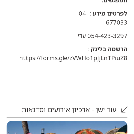
שים.
ים מידע :
04-
67
054-423 עדי
ה בלינק
:
https://forms.gle/zVWHo1pJjLnTP
וד
ישן - ארכיון אירועים וסדנאות