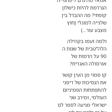
 מה גרם ליפהפייה
ת להיות כישלון
י? מה ההבדל בין
ה למוגלי (חוץ
 עור…)
 זעמו בקהילה
טבית של שנות ה
 על הדמות של
ולה האגדית?
וי מן העין קושר
סיכות של דיסני
תחות הפמיניזם
י, ומירב שני
י מגיעה לספר לנו