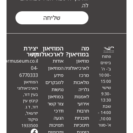
לה.
שליחה
מה
המוזיאון
יצירת
במוזיאון?
לארכאולוגיה
קשר
פתוח
מוזיאון
אודות
Info@eindormuseum.co.il
בימים
לארכיאולוגיה
המוזיאון
04-
ב'- ה'
מרכז
מידע
6770333
10:00-
15:00
מלאכות
למבקרים
המוזיאון
שישי
הארכיאולוגי
גלריה
נגישות
9:30-
בעין דור,
לאמנות
במוזיאון
13:30
קיבוץ עין
אירועי
צור קשר
שבת
דור, ד.נ.
תרבות
ודרכי
14:00 -
יזרעאל,
תוכניות
הגעה
10:00,
מיקוד
חינוכיות
תמיכות
א'-סגור
1933500
הזמנת
ותרומות