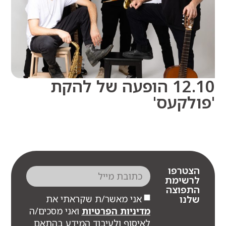
12.10 הופעה של להקת
לקעס'
צטרפו
רשימת
תפוצה
אני מאשר/ת שקראתי את
לנו
מדיניות הפרטיות
ואני מסכים/ה
לאיסוף ולעיבוד המידע בהתאם