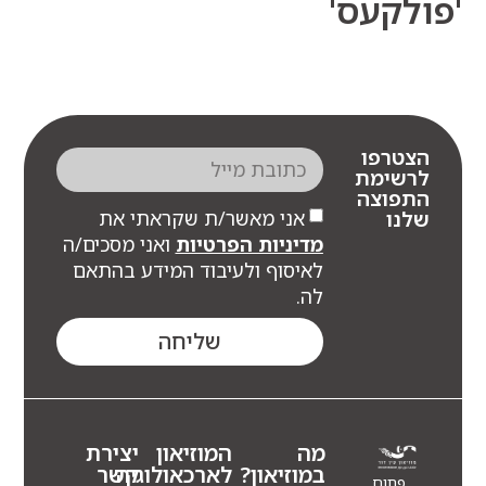
לקעס'
צטרפו
רשימת
תפוצה
אני מאשר/ת שקראתי את
לנו
מדיניות הפרטיות
ואני מסכים/ה
לאיסוף ולעיבוד המידע בהתאם
לה.
שליחה
מה
המוזיאון
יצירת
במוזיאון?
לארכאולוגיה
קשר
פתוח