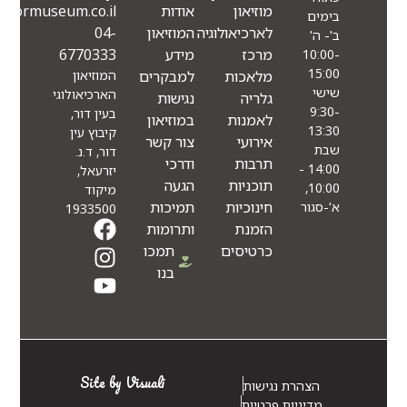
מוזיאון
אודות
Info@eindormuseum.co.il
בימים
לארכיאולוגיה
המוזיאון
04-
ב'- ה'
מרכז
מידע
6770333
10:00-
15:00
מלאכות
למבקרים
המוזיאון
שישי
הארכיאולוגי
גלריה
נגישות
9:30-
בעין דור,
לאמנות
במוזיאון
13:30
קיבוץ עין
אירועי
צור קשר
שבת
דור, ד.נ.
תרבות
ודרכי
14:00 -
יזרעאל,
תוכניות
הגעה
10:00,
מיקוד
חינוכיות
תמיכות
א'-סגור
1933500
הזמנת
ותרומות
כרטיסים
תמכו
בנו
Site by Visuali
הצהרת נגישות
מדיניות פרטיות