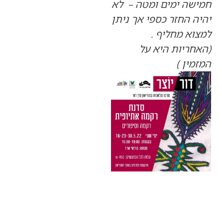
ה ימים ומטה – לא
החזר כספי אך ניתן
 מחליף .
ריות היא על
ן )