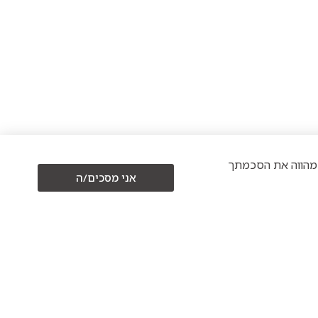
כים/ה" מהווה את הסכמתך
אני מסכים/ה