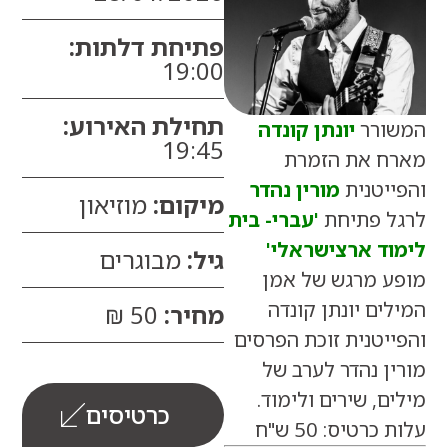
פתיחת דלתות:
19:00
תחילת האירוע:
רר
יונתן קונדה
19:45
 את הזמרת
יטנית
מורין נהדר
מיקום:
מוזיאון
 פתיחת
'עברי- בית
ד ארצישראלי'
גיל:
מבוגרים
 מרגש של אמן
ם יונתן קונדה
מחיר:
50 ₪
טנית זוכת הפרסים
 נהדר לערב של
, שירים ולימוד.
כרטיסים
טיס: 50 ש"ח