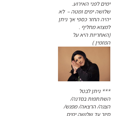
לפני האירוע.
ה ימים ומטה – לא
החזר כספי אך ניתן
 מחליף .
ריות היא על
ן )
יתן לבטל
פות בסדנה/
/ הרצאה/ מפגש/
 עד שלושה ימים