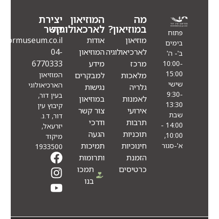
מה
המוזיאון
יצירת
במוזיאון?
לארכאולוגיה
קשר
פתוח
מוזיאון
אודות
Info@eindormuseum.co.il
בימים
לארכיאולוגיה
המוזיאון
04-
ב'- ה'
מרכז
מידע
6770333
10:00-
15:00
מלאכות
למבקרים
המוזיאון
שישי
הארכיאולוגי
גלריה
נגישות
9:30-
בעין דור,
לאמנות
במוזיאון
13:30
קיבוץ עין
אירועי
צור קשר
שבת
דור, ד.נ.
תרבות
ודרכי
14:00 -
יזרעאל,
תוכניות
הגעה
10:00,
מיקוד
חינוכיות
תמיכות
א'-סגור
1933500
הזמנת
ותרומות
כרטיסים
תמכו
בנו