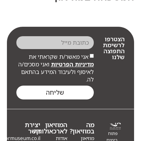
צטרפו
רשימת
תפוצה
אני מאשר/ת שקראתי את
לנו
מדיניות הפרטיות
ואני מסכים/ה
לאיסוף ולעיבוד המידע בהתאם
לה.
שליחה
מה
המוזיאון
יצירת
במוזיאון?
לארכאולוגיה
קשר
פתוח
מוזיאון
אודות
Info@eindormuseum.co.il
בימים