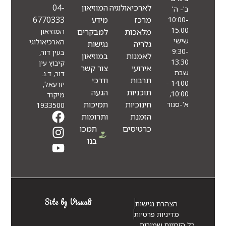
לארכיאולוגיה
המוזיאון
04-
ב'- ה'
מרכז
מידע
6770333
10:00-
15:00
מלאכות
למבקרים
המוזיאון
שישי
הארכיאולוגי
גלריה
נגישות
9:30-
בעין דור,
לאמנות
במוזיאון
13:30
קיבוץ עין
אירועי
צור קשר
שבת
דור, ד.נ.
תרבות
ודרכי
14:00 -
יזרעאל,
תוכניות
הגעה
10:00,
מיקוד
חינוכיות
תמיכות
א'-סגור
1933500
הזמנת
ותרומות
כרטיסים
תמכו
בנו
Site by Visuali
הצהרת נגישות
מדיניות פרטיות
כל הזכויות שמורות