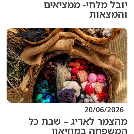
ל מלחי- ממציאים
צאות
20/06/20
מר לאריג – שבת כל
פחה במוזיאון