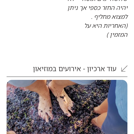
החזר כספי אך ניתן
 מחליף .
ריות היא על
ן )
וד
ארכיון - אירועים במוזיאון