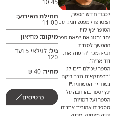
10:45
ד חודש הספר,
תחילת האירוע:
11:00
פו למפגש חגיגי עם
ר
ינץ לוי
!
מיקום:
מוזיאון
חגוג את יציאת ספר
ך לסדרת
גיל:
לגילאי 5 ועד
המכר "הרפתקאות
120
ריה",
שכולם חיכו לו:
מחיר:
40 ₪
תקאות דודה ריקה
יה המשוונית"!
יספר בהרחבה על
כרטיסים
ועל דמויות
ים אהובים אחרים.
 מצחיק, מרגש