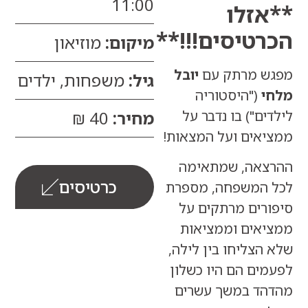
11:00
זלו
טיסים!!!**
מיקום:
מוזיאון
 מרתק עם
יובל
גיל:
משפחות, ילדים
("היסטוריה
ם") בו נדבר על
מחיר:
40 ₪
אים ועל המצאות!
אה, שמתאימה
כרטיסים
המשפחה, מספרת
רים מרתקים על
אים וממציאות
צליחו בין לילה,
ים הם היו כשלון
ד במשך עשרים