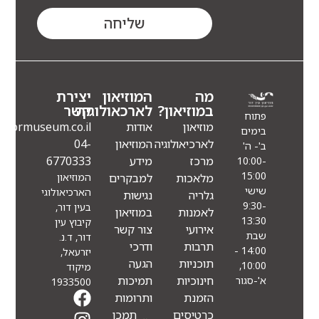
שליחה
מה
המוזיאון
יצירת
במוזיאון?
לארכאולוגיה
קשר
פתוח
מוזיאון
אודות
Info@eindormuseum.co.il
בימים
לארכיאולוגיה
המוזיאון
04-
ב'- ה'
מרכז
מידע
6770333
10:00-
15:00
מלאכות
למבקרים
המוזיאון
שישי
הארכיאולוגי
גלריה
נגישות
9:30-
בעין דור,
לאמנות
במוזיאון
13:30
קיבוץ עין
אירועי
צור קשר
שבת
דור, ד.נ.
תרבות
ודרכי
14:00 -
יזרעאל,
תוכניות
הגעה
10:00,
מיקוד
חינוכיות
תמיכות
א'-סגור
1933500
הזמנת
ותרומות
כרטיסים
תמכו