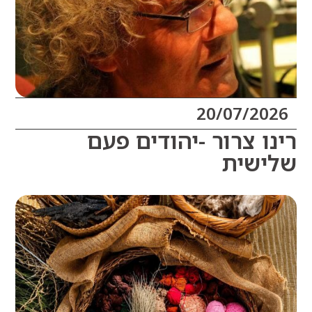
20/07/20
ו צרור -יהודים פעם
שית