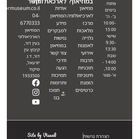
במוזיאון?
לארכאולוגיה
קשר
פתוח
מוזיאון
אודות
Info@eindormuseum.co.il
בימים
לארכיאולוגיה
המוזיאון
04-
ב'- ה'
מרכז
מידע
6770333
10:00-
15:00
מלאכות
למבקרים
המוזיאון
שישי
הארכיאולוגי
גלריה
נגישות
9:30-
בעין דור,
לאמנות
במוזיאון
13:30
קיבוץ עין
אירועי
צור קשר
שבת
דור, ד.נ.
תרבות
ודרכי
14:00 -
יזרעאל,
תוכניות
הגעה
10:00,
מיקוד
חינוכיות
תמיכות
א'-סגור
1933500
הזמנת
ותרומות
כרטיסים
תמכו
בנו
Site by Visuali
הצהרת נגישות