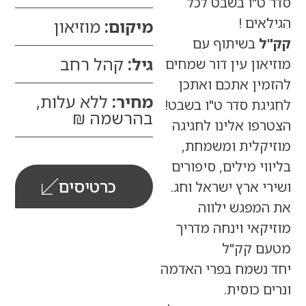
ט"ו בשבט לכל
ים !
מיקום:
מוזיאון
בשיתוף עם
גיל:
קהל רחב
ון עין דור שמחים
ין אתכם ואתכן
מחיר:
ללא עלות,
ת סדר ט"ו בשבט!
בהרשמה ₪
ו אלינו לחגיגה
קלית ומשמחת,
י מילים, סיפורים
כרטיסים
 ארץ ישראל וחג.
מפגש ילווה
אי וינחה מדריך
 קק"ל
נשמח בפרי האדמה
 כוסית.