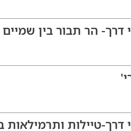
דרך- הר תבור בין שמיים 
'
דרך-טיילות ותרמילאות בג