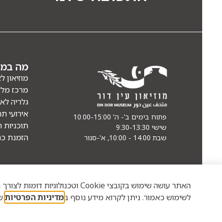
מה במוז
מוזיאון ל
מרכז מל
גלריה לא
אירועי תר
פתוח בימים ב'- ה' 10:00-15:00
תוכניות ח
שישי 9:30-13:30
הזמנת כר
שבת 14:00 - 10:00, א'-סגור
האתר עושה שימוש בקובצי Cookie 
לשימוש כאמור. ניתן לקרוא מידע נוסף ב
מדיניות הפרטיות
של
הצהרת נגישות
מדיניות פרטיות
כל הזכויות שמורות למוזיאון עין ד