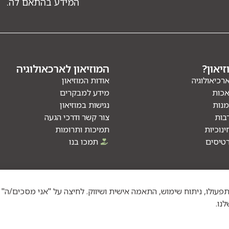
המידע בהתאם לה.
יאון?
המוזיאון לארכאולוגיה
ארכיאולוגיה
אודות המוזיאון
אכות
מידע למבקרים
מנות
נגישות במוזיאון
בות
צור קשר ודרכי הגעה
ינוכיות
תמיכות ותרומות
טיסים
תמכו בנו
וטכנולוגיות דומות לצורך תפעולו, ניתוח שימוש, התאמה אישית ושיווק. לחיצה על "אני מס
נו.
Site by Visuali
ור ©2026